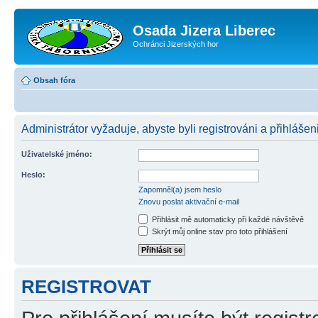
Osada Jizera Liberec
Ochránci Jizerských hor
Obsah fóra
Administrátor vyžaduje, abyste byli registrováni a přihlášeni
Uživatelské jméno:
Heslo:
Zapomněl(a) jsem heslo
Znovu poslat aktivační e-mail
Přihlásit mě automaticky při každé návštěvě
Skrýt můj online stav pro toto přihlášení
REGISTROVAT