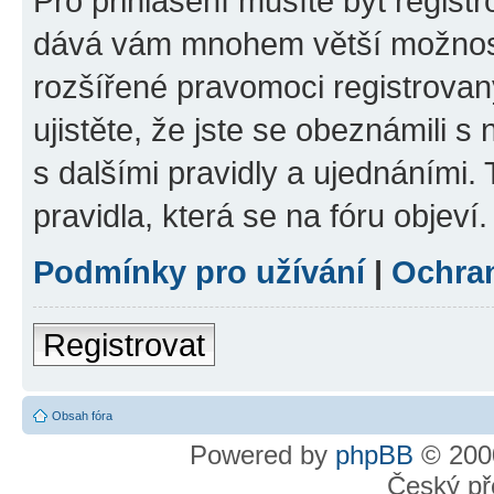
Pro přihlášení musíte být registr
dává vám mnohem větší možnosti
rozšířené pravomoci registrovan
ujistěte, že jste se obeznámili s
s dalšími pravidly a ujednáními. T
pravidla, která se na fóru objeví.
Podmínky pro užívání
|
Ochra
Registrovat
Obsah fóra
Powered by
phpBB
© 2000
Český př