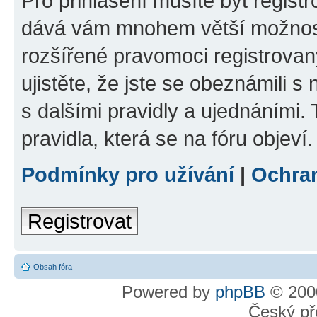
Pro přihlášení musíte být registr
dává vám mnohem větší možnosti
rozšířené pravomoci registrovan
ujistěte, že jste se obeznámili s
s dalšími pravidly a ujednáními. T
pravidla, která se na fóru objeví.
Podmínky pro užívání
|
Ochra
Registrovat
Obsah fóra
Powered by
phpBB
© 2000
Český př