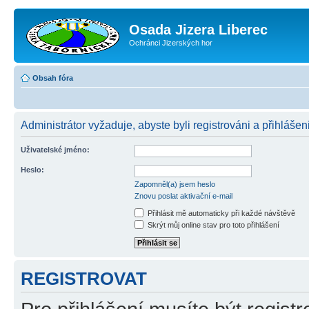
Osada Jizera Liberec
Ochránci Jizerských hor
Obsah fóra
Administrátor vyžaduje, abyste byli registrováni a přihlášeni
Uživatelské jméno:
Heslo:
Zapomněl(a) jsem heslo
Znovu poslat aktivační e-mail
Přihlásit mě automaticky při každé návštěvě
Skrýt můj online stav pro toto přihlášení
REGISTROVAT