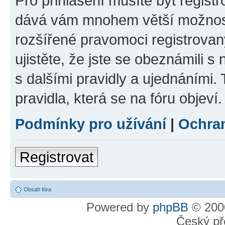
Pro přihlášení musíte být registr
dává vám mnohem větší možnosti
rozšířené pravomoci registrovan
ujistěte, že jste se obeznámili s
s dalšími pravidly a ujednáními. T
pravidla, která se na fóru objeví.
Podmínky pro užívání
|
Ochra
Registrovat
Obsah fóra
Powered by
phpBB
© 2000
Český př