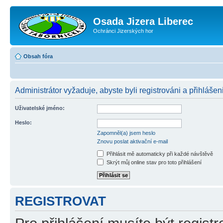
Osada Jizera Liberec
Ochránci Jizerských hor
Obsah fóra
Administrátor vyžaduje, abyste byli registrováni a přihlášeni
Uživatelské jméno:
Heslo:
Zapomněl(a) jsem heslo
Znovu poslat aktivační e-mail
Přihlásit mě automaticky při každé návštěvě
Skrýt můj online stav pro toto přihlášení
REGISTROVAT