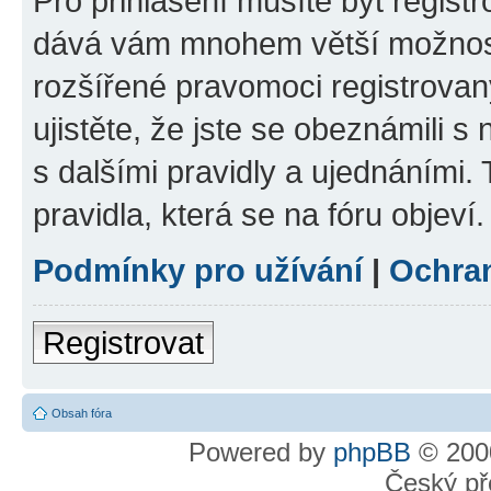
Pro přihlášení musíte být registr
dává vám mnohem větší možnosti
rozšířené pravomoci registrovan
ujistěte, že jste se obeznámili s
s dalšími pravidly a ujednáními. T
pravidla, která se na fóru objeví.
Podmínky pro užívání
|
Ochra
Registrovat
Obsah fóra
Powered by
phpBB
© 2000
Český př